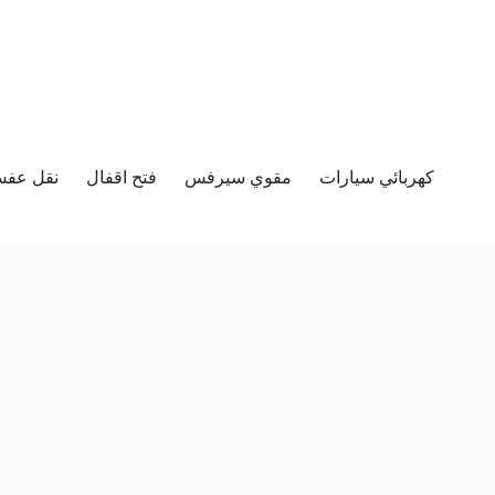
كهربائي سيارات
مقوي سيرفس
فتح اقفال
نقل عفش 