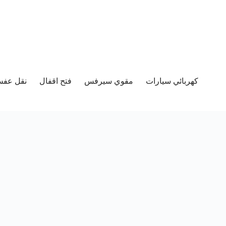
كهربائي سيارات
مقوي سيرفس
فتح اقفال
نقل عفش 