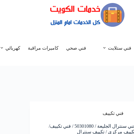
فني ستلايت
فني صحي
كاميرات مراقبة
كهربائي
فني تكييف
فني سنترال الجليعة / 50301080 / فني تكييف/
كييف مركزي / تكييف سنترال