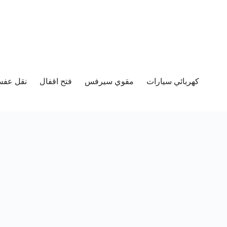
كهربائي سيارات
مقوي سيرفس
فتح اقفال
نقل عفش 