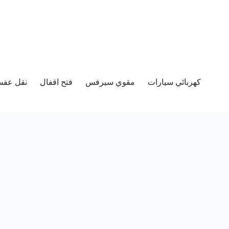
كهربائي سيارات
مقوي سيرفس
فتح اقفال
نقل عفش 