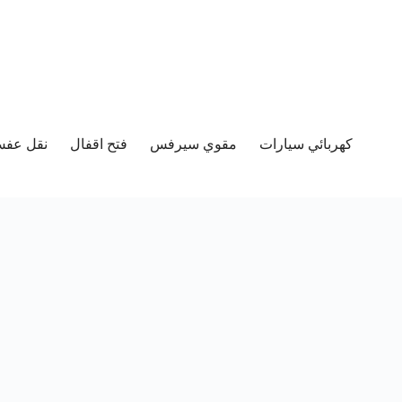
كهربائي سيارات
مقوي سيرفس
فتح اقفال
نقل عفش 