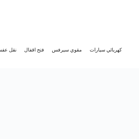
كهربائي سيارات
مقوي سيرفس
فتح اقفال
نقل عفش 