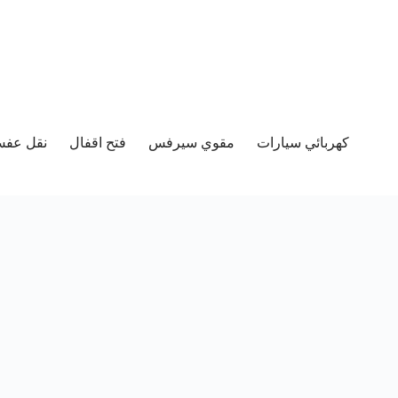
كهربائي سيارات
مقوي سيرفس
فتح اقفال
نقل عفش 