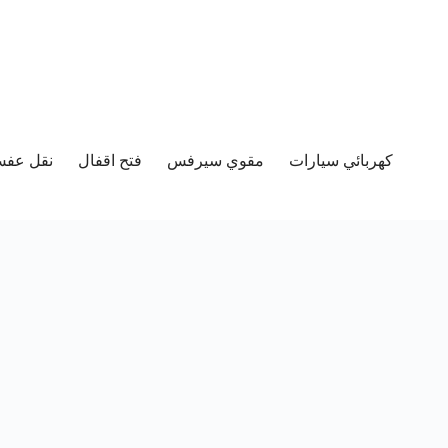
كهربائي سيارات
مقوي سيرفس
فتح اقفال
نقل عفش 