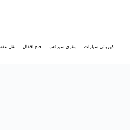
كهربائي سيارات
مقوي سيرفس
فتح اقفال
نقل عفش 