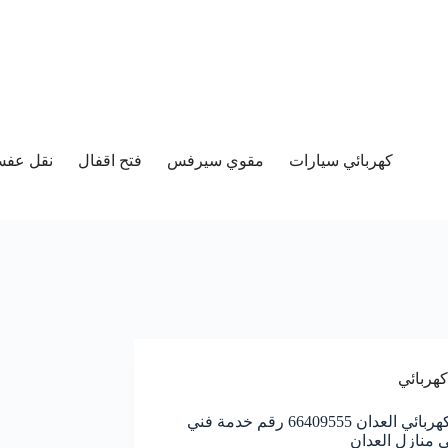
كهربائي سيارات
مقوي سيرفس
فتح اقفال
نقل عفش 
كهربائي
معلم كهربائي العدان 66409555 رقم خدمة فني
ي منازل العدان