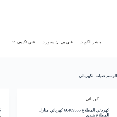
بنشر الكويت
فني بي ان سبورت
فني تكييف
الوسم
صيانة الكهربائي
كهربائي
كهربائي المطلاع 66409555 كهربائي منازل
كهر
المطلاع هندي