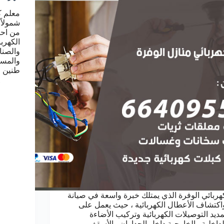
معلم ك
شمولاً 
من احت
الكهربا
والصنا
والمست
طنين 
هربائي الوفرة الذي يمتلك خبرة واسعة في صيانة
اكتشاف الأعطال الكهربائية ، حيث يعمل على
مديد التوصيلات الكهربائية وتركيب الأضاءة
لداخلية والخارجية داخل الجداران والأسقف ،