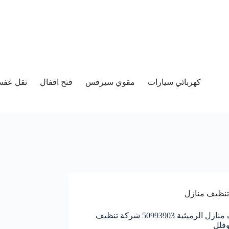
كهربائي سيارات
مقوي سيرفس
فتح اقفال
نقل عفش 
تنظيف منازل
تنظيف منازل الرميثية 50993903‬ شركة تنظيف
فلل