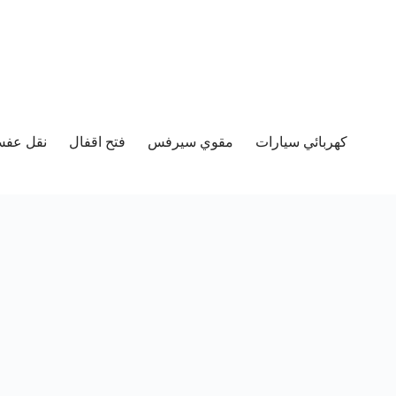
كهربائي سيارات
مقوي سيرفس
فتح اقفال
نقل عفش 