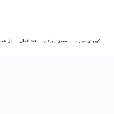
كهربائي سيارات
مقوي سيرفس
فتح اقفال
نقل عفش 