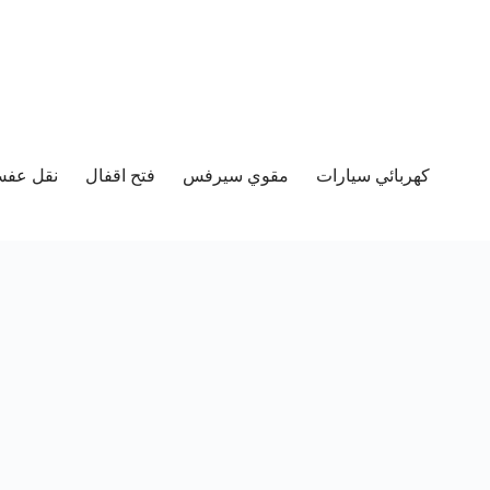
كهربائي سيارات
مقوي سيرفس
فتح اقفال
نقل عفش 