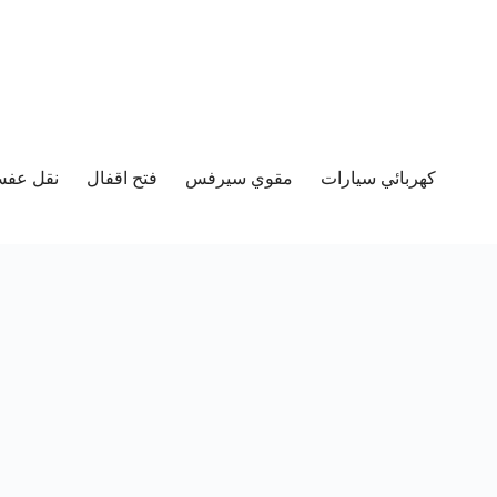
كهربائي سيارات
مقوي سيرفس
فتح اقفال
نقل عفش 