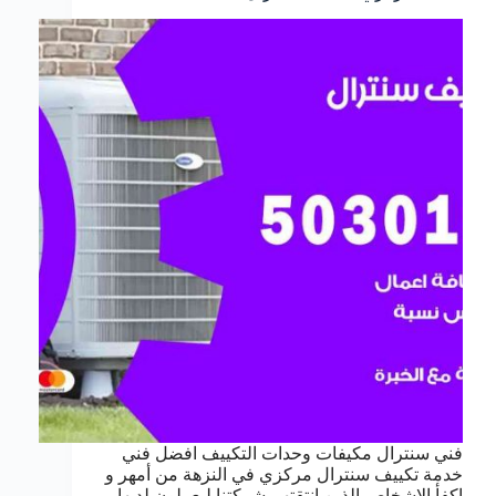
فني سنترال مكيفات وحدات التكييف افضل فني
خدمة تكييف سنترال مركزي في النزهة من أمهر و
اكفأ الاشخاص الذين انتقتهم شركتنا ليعملون لديها