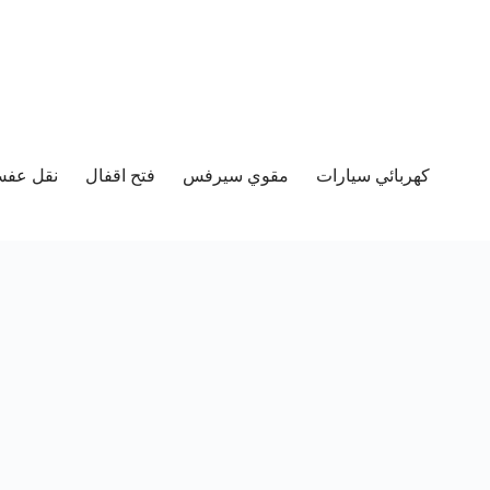
كهربائي سيارات
مقوي سيرفس
فتح اقفال
نقل عفش 