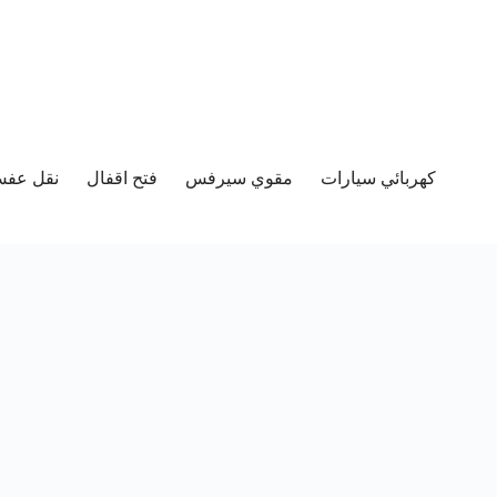
كهربائي سيارات
مقوي سيرفس
فتح اقفال
نقل عفش 