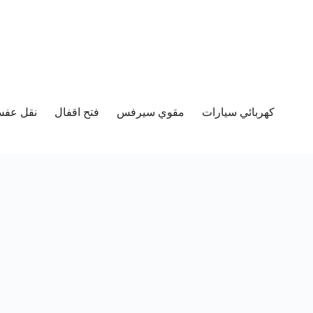
كهربائي سيارات
مقوي سيرفس
فتح اقفال
نقل عفش 