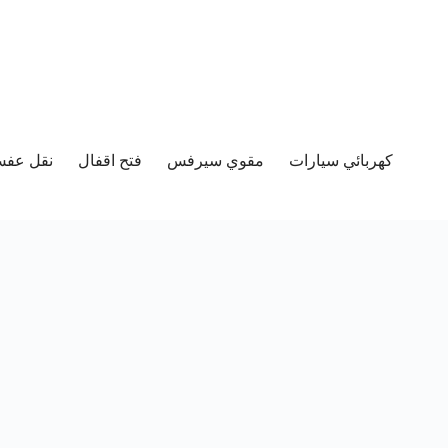
كهربائي سيارات
مقوي سيرفس
فتح اقفال
نقل عفش 