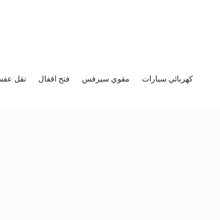
كهربائي سيارات
مقوي سيرفس
فتح اقفال
نقل عفش 