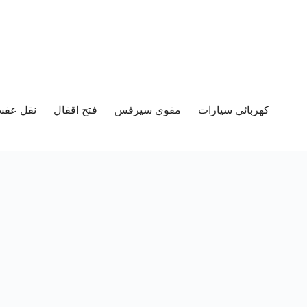
كهربائي سيارات
مقوي سيرفس
فتح اقفال
نقل عفش 