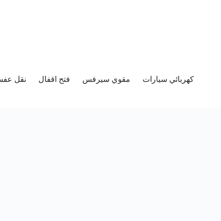
كهربائي سيارات
مقوي سيرفس
فتح اقفال
نقل عفش 