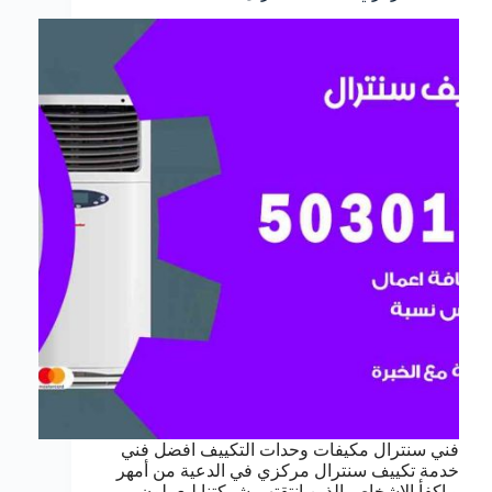
فني سنترال مكيفات وحدات التكييف افضل فني
خدمة تكييف سنترال مركزي في الدعية من أمهر
و اكفأ الاشخاص الذين انتقتهم شركتنا ليعملون