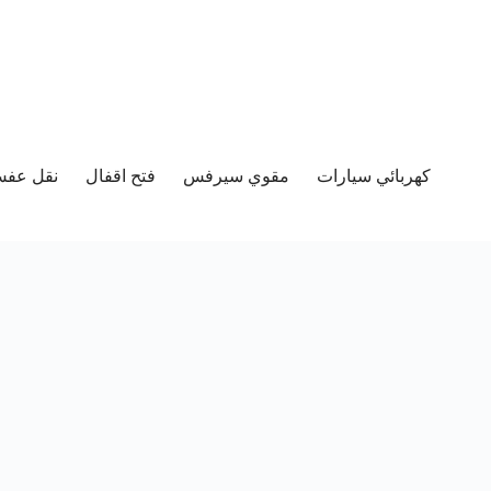
كهربائي سيارات
مقوي سيرفس
فتح اقفال
نقل عفش 