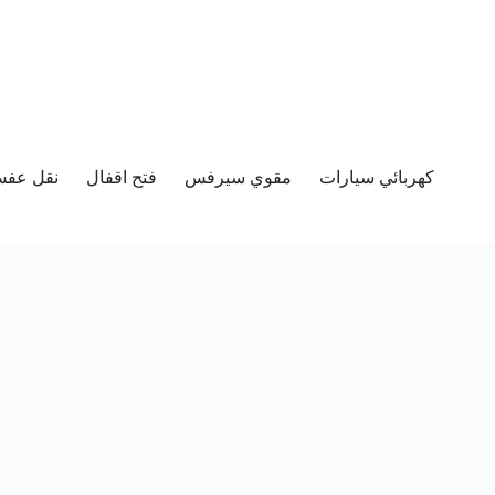
كهربائي سيارات
مقوي سيرفس
فتح اقفال
نقل عفش 