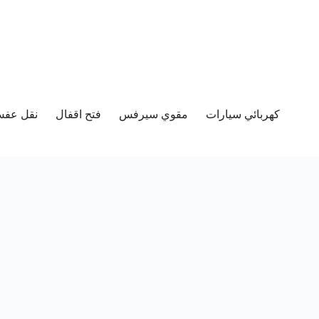
كهربائي سيارات
مقوي سيرفس
فتح اقفال
نقل عفش 