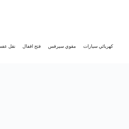
كهربائي سيارات
مقوي سيرفس
فتح اقفال
نقل عفش 