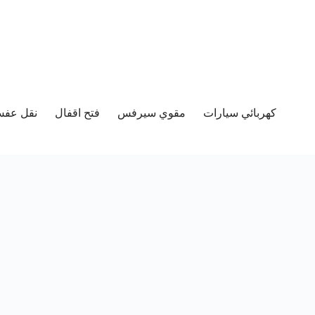
كهربائي سيارات
مقوي سيرفس
فتح اقفال
نقل عفش 