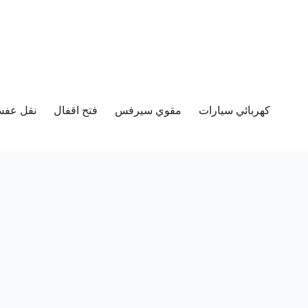
كهربائي سيارات
مقوي سيرفس
فتح اقفال
نقل عفش 