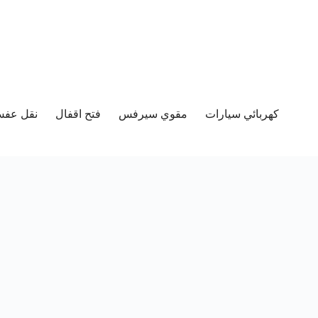
كهربائي سيارات
مقوي سيرفس
فتح اقفال
نقل عفش 