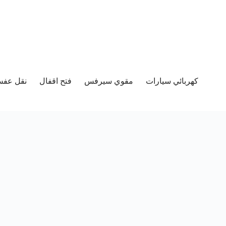
كهربائي سيارات
مقوي سيرفس
فتح اقفال
نقل عفش 