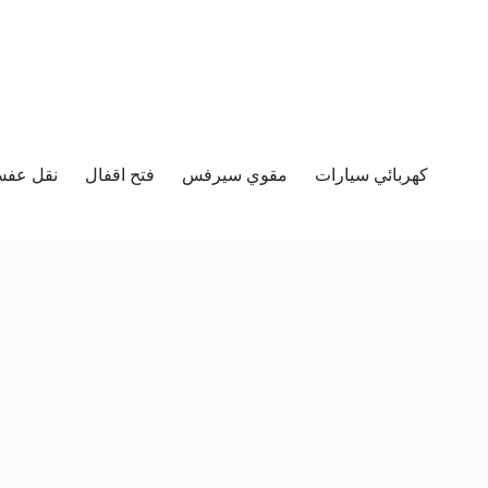
كهربائي سيارات
مقوي سيرفس
فتح اقفال
نقل عفش 