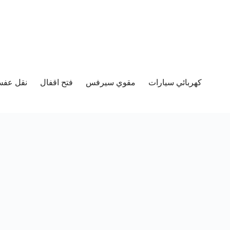
كهربائي سيارات
مقوي سيرفس
فتح اقفال
نقل عفش 