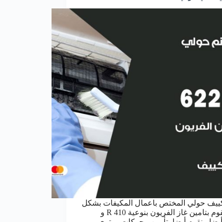
ييف حولي المختص باعمال المكيفات بشكل
تام ، نقوم بتامين غاز الفريون بنوعية R 410 و
أيضا ، نقوم أيضا بتأمين محركات روتري و