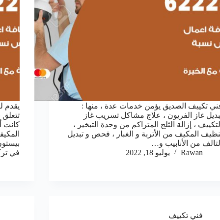
ني تكييف الصديق يؤمن خدمات عدة ، منها :
يقدم ل
بديل غاز الفريون ، علاج مشاكل تسريب غاز
تتعلق 
لتكييف ، إزالة الثلج المتراكم من وحدة التبخير ،
كانت أ
نظيف المكيف من الأتربة و الغبار ، فحص و تبديل
المكيف
لتالف من الأنابيب و…
بيستون
Rawan
يوليو 18, 2022
في تر
فني تكييف