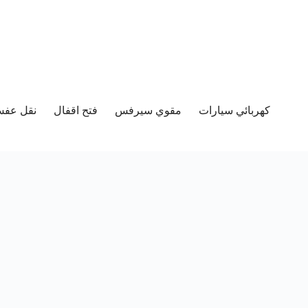
كهربائي سيارات
مقوي سيرفس
فتح اقفال
نقل عفش 