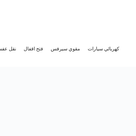
كهربائي سيارات
مقوي سيرفس
فتح اقفال
نقل عفش 