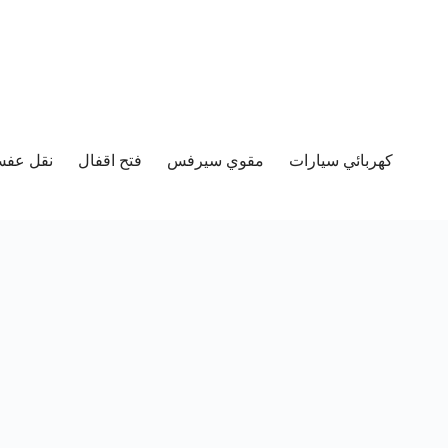
كهربائي سيارات
مقوي سيرفس
فتح اقفال
نقل عفش 