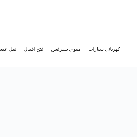
كهربائي سيارات
مقوي سيرفس
فتح اقفال
نقل عفش 