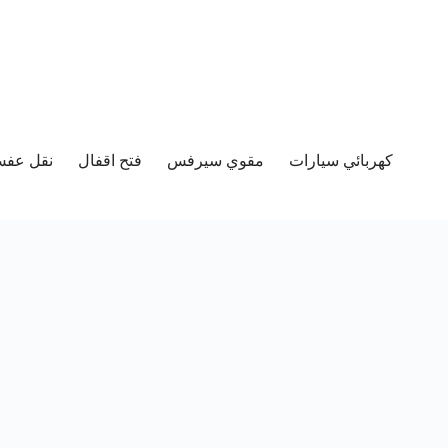
كهربائي سيارات
مقوي سيرفس
فتح اقفال
نقل عفش 