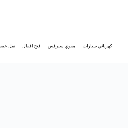
كهربائي سيارات
مقوي سيرفس
فتح اقفال
نقل عفش 