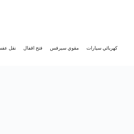
كهربائي سيارات
مقوي سيرفس
فتح اقفال
نقل عفش 