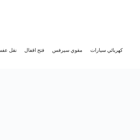
كهربائي سيارات
مقوي سيرفس
فتح اقفال
نقل عفش 