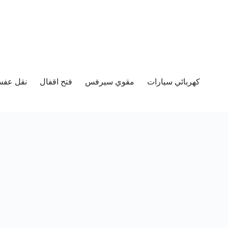
كهربائي سيارات
مقوي سيرفس
فتح اقفال
نقل عفش 