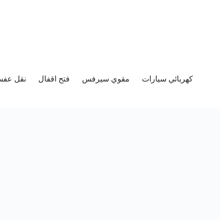
كهربائي سيارات
مقوي سيرفس
فتح اقفال
نقل عفش 