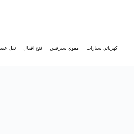
كهربائي سيارات
مقوي سيرفس
فتح اقفال
نقل عفش 