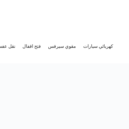
كهربائي سيارات
مقوي سيرفس
فتح اقفال
نقل عفش 