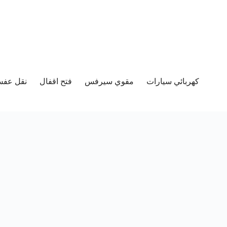
كهربائي سيارات
مقوي سيرفس
فتح اقفال
نقل عفش 