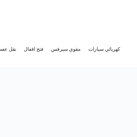
كهربائي سيارات
مقوي سيرفس
فتح اقفال
نقل عفش 