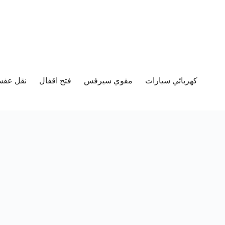
كهربائي سيارات
مقوي سيرفس
فتح اقفال
نقل عفش 