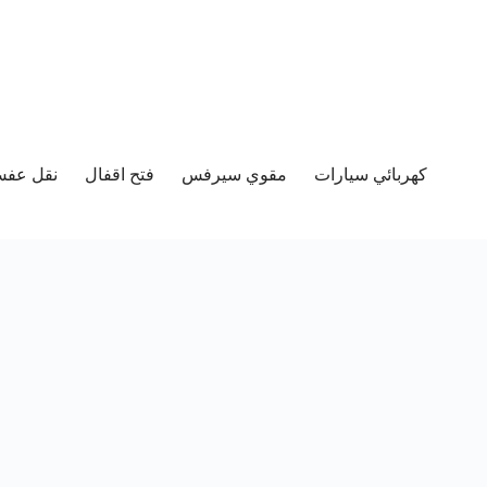
كهربائي سيارات
مقوي سيرفس
فتح اقفال
نقل عفش 