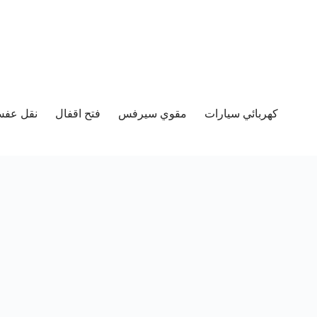
كهربائي سيارات
مقوي سيرفس
فتح اقفال
نقل عفش 