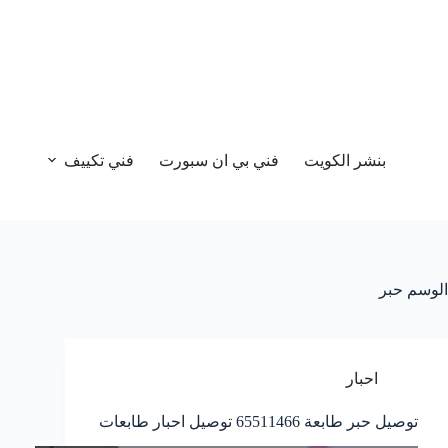
بنشر الكويت
فني بي ان سبورت
فني تكييف
الوسم
حبر
احبار
توصيل حبر طابعة 65511466 توصيل احبار طابعات